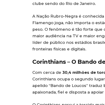
clube sendo do Rio de Janeiro.
A Nação Rubro-Negra é conhecida 
Flamengo joga, não importa o está
peso. O fenômeno é tão forte que 
maior audiência na TV e maior enga
líder de público nos estádios bras
fronteiras físicas e digitais.
Corinthians – O Bando d
Com cerca de
30,4 milhões de tor
Corinthians ocupa o segundo lugar 
apelido “Bando de Loucos” traduz b
apaixonada, fiel e disposta a apoia
O Corinthians possui a torcida mai