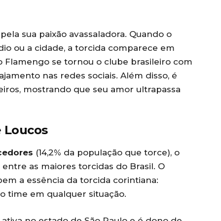
pela sua paixão avassaladora. Quando o
dio ou a cidade, a torcida comparece em
o Flamengo se tornou o clube brasileiro com
jamento nas redes sociais. Além disso, é
ileiros, mostrando que seu amor ultrapassa
e Loucos
cedores
(14,2% da população que torce), o
entre as maiores torcidas do Brasil. O
em a essência da torcida corintiana:
r o time em qualquer situação.
s ativa no estado de São Paulo e é dono de