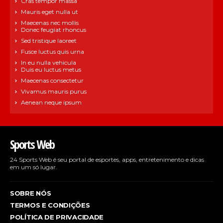
Cras tempor massa
Mauris eget nulla ut
Maecenas nec mollis
Donec feugiat rhoncus
Sed tristique laoreet
Fusce luctus quis urna
In eu nulla vehicula
Duis eu luctus metus
Maecenas consectetur
Vivamus mauris purus
Aenean neque ipsum
Sports Web
24 Sports Web é seu portal de esportes, apps, entretenimento e dicas
em um só lugar.
SOBRE NÓS
TERMOS E CONDIÇÕES
POLÍTICA DE PRIVACIDADE