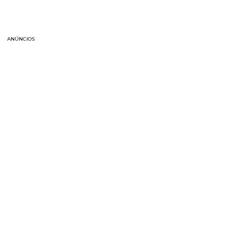
ANÚNCIOS