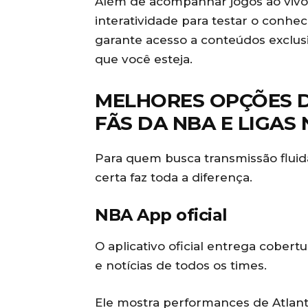
Além de acompanhar jogos ao vivo,
interatividade para testar o conhe
garante acesso a conteúdos exclus
que você esteja.
MELHORES OPÇÕES D
FÃS DA NBA E LIGAS
Para quem busca transmissão fluid
certa faz toda a diferença.
NBA App oficial
O aplicativo oficial entrega cobert
e notícias de todos os times.
Ele mostra performances de Atlant