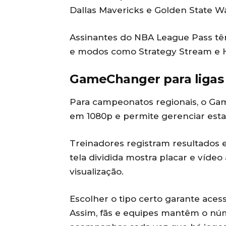
Dallas Mavericks e Golden State Wa
Assinantes do NBA League Pass t
e modos como Strategy Stream e H
GameChanger para ligas 
Para campeonatos regionais, o Ga
em 1080p e permite gerenciar estat
Treinadores registram resultados
tela dividida mostra placar e víd
visualização.
Escolher o tipo certo garante aces
Assim, fãs e equipes mantêm o nú