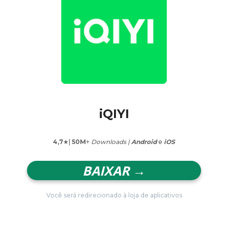
iQIYI
4,7
★|
50M
+
Downloads |
Android
e
iOS
BAIXAR →
Você será redirecionado à loja de aplicativos