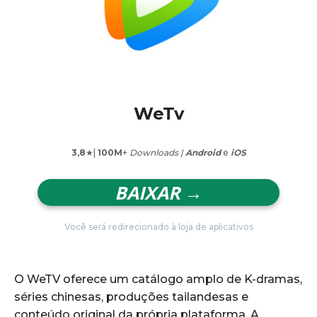
WeTv
3,8
★|
100M
+
Downloads |
Android
e
iOS
BAIXAR →
Você será redirecionado à loja de aplicativos
O WeTV oferece um catálogo amplo de K-dramas,
séries chinesas, produções tailandesas e
conteúdo original da própria plataforma. A